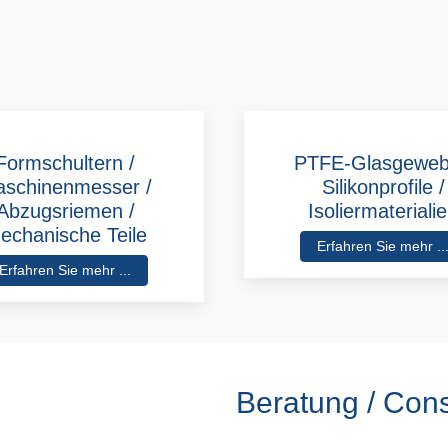
Formschultern /
PTFE-Glasgeweb
schinenmesser /
Silikonprofile /
Abzugsriemen /
Isoliermateriali
echanische Teile
Erfahren Sie mehr ..
Erfahren Sie mehr ...
Beratung / Cons