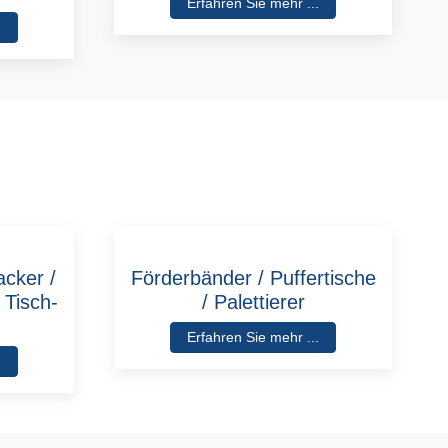
Erfahren Sie mehr ...
.
acker /
Förderbänder / Puffertische
 Tisch-
/ Palettierer
Erfahren Sie mehr ...
.